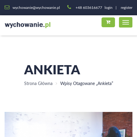
wychowanie@wychowanie.pl
+48 603616677
login
register
ANKIETA
Strona Główna
Wpisy Otagowane „ankieta”