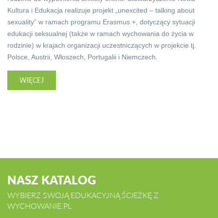
Kultura i Edukacja realizuje projekt „unexcited – talking about
sexuality” w ramach programu Erasmus +, dotyczący sytuacji
edukacji seksualnej (także w ramach wychowania do życia w
rodzinie) w krajach organizacji uczestniczących w projekcie tj.
Polsce, Austrii, Włoszech, Portugalii i Niemczech.
WIĘCEJ
NASZ KATALOG
WYBIERZ SWOJĄ EDUKACYJNĄ ŚCIEŻKĘ Z
WYCHOWANIE.PL