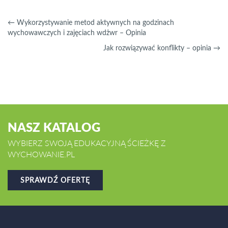
←
Wykorzystywanie metod aktywnych na godzinach
wychowawczych i zajęciach wdżwr – Opinia
Jak rozwiązywać konflikty – opinia
→
NASZ KATALOG
WYBIERZ SWOJĄ EDUKACYJNĄ ŚCIEŻKĘ Z
WYCHOWANIE.PL
SPRAWDŹ OFERTĘ