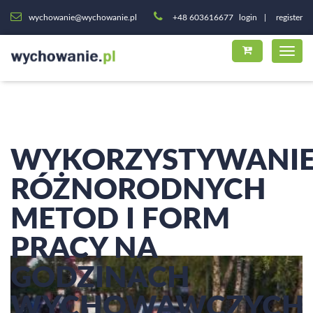
wychowanie@wychowanie.pl
+48 603616677
login
register
WYKORZYSTYWANI
RÓŻNORODNYCH
METOD I FORM
PRACY NA
GODZINACH
WYCHOWAWCZYCH