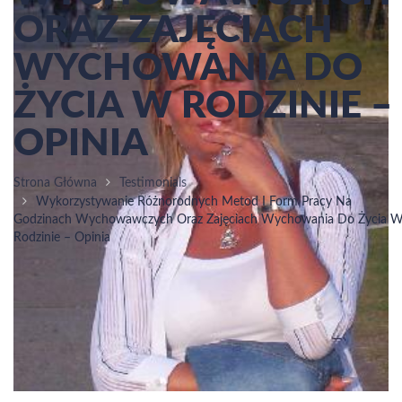
ORAZ ZAJĘCIACH
WYCHOWANIA DO
ŻYCIA W RODZINIE –
OPINIA
Strona Główna
Testimonials
Wykorzystywanie Różnorodnych Metod I Form Pracy Na
Godzinach Wychowawczych Oraz Zajęciach Wychowania Do Życia 
Rodzinie – Opinia