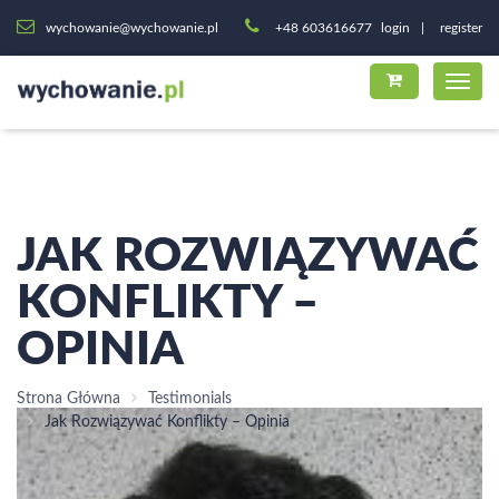
wychowanie@wychowanie.pl
+48 603616677
login
register
JAK ROZWIĄZYWAĆ
KONFLIKTY –
OPINIA
Strona Główna
Testimonials
Jak Rozwiązywać Konflikty – Opinia