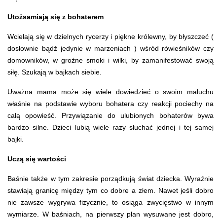
Utożsamiają się z bohaterem 
Wcielają się w dzielnych rycerzy i piękne królewny, by błyszczeć (
dosłownie bądź jedynie w marzeniach ) wśród rówieśników czy
domowników, w groźne smoki i wilki, by zamanifestować swoją
siłę. Szukają w bajkach siebie.
Uważna mama może się wiele dowiedzieć o swoim maluchu
właśnie na podstawie wyboru bohatera czy reakcji pociechy na
całą opowieść. Przywiązanie do ulubionych bohaterów bywa
bardzo silne. Dzieci lubią wiele razy słuchać jednej i tej samej
bajki.
Uczą się wartości 
Baśnie także w tym zakresie porządkują świat dziecka. Wyraźnie
stawiają granicę między tym co dobre a złem. Nawet jeśli dobro
nie zawsze wygrywa fizycznie, to osiąga zwycięstwo w innym
wymiarze. W baśniach, na pierwszy plan wysuwane jest dobro,