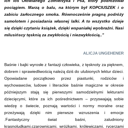
ich los Ołowianego Żołnierzyka i Psa, który podróżował
pociągiem. Marzą o balu, na którym był KOPCIUSZEK i o
zabiciu żarłocznego
smoka. Równocześnie pragną podróży
samolotem i posiadania własnej lalki. A to wszystko
dzieje
się dzięki czytaniu książek, dzięki wspaniałej wyobraźni. Nasi
milusińscy tęsknią za zwykłością i niezwykłością..”
ALICJA UNGEHENER
Baśnie i bajki wyrosłe z fantazji człowieka, z tęsknoty za pięknem,
dobrem i sprawiedliwością należą dziś do ulubionych lektur dzieci.
Opowiadane początkowo przez piastunki, rodziców i
wychowawców, ludowe i literackie baśnie magiczne w okresie
późniejszym stają się pierwszymi samodzielnymi lekturami
dziecięcymi, które za ich pośrednictwem – przyswajają sobie
wiedzę o świecie, poznają wartości i normy moralne oraz
przeżywają dzięki nim pierwsze wzruszenia i emocje
.Fantastyczny świat baśni, zaludniony
krasnoludkami,czarownicami, wróżkami, królewiczami, rycerzami