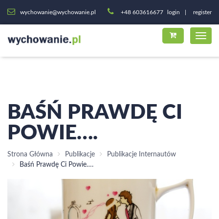
wychowanie@wychowanie.pl
+48 603616677
login
register
BAŚŃ PRAWDĘ CI
POWIE….
Strona Główna
Publikacje
Publikacje Internautów
Baśń Prawdę Ci Powie….