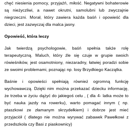
chęć niesienia pomocy, przyjaźń, miłość. Negatywni bohaterowie
są nieżyczliwi, a nawet okrutni, samolubni lub zwyczajnie
niegrzeczni. Morał, który zawiera każda baśń i opowieść dla
dzieci, jest zazwyczaj dla malca jasny.
Opowieść, która leczy 
Jak twierdzą psychologowie, baśń spełnia także rolę
terapeutyczną. Maluch, który źle się czuje w grupie swoich
rówieśników, jest osamotniony, niezaradny, łatwiej poradzi sobie
ze swoimi problemami, poznając np. losy Brzydkiego Kaczątka.
Baśnie i opowieści spełniają również ogromną funkcję
wychowawczą. Dzięki nim można przekazać dziecku informację,
że trzeba w życiu dążyć do jakiegoś celu , ( dla 4- latka może to
być nauka jazdy na rowerku), warto pomagać innym ( np.
ptaszkowi ze złamanym skrzydełkiem) i dobrze jest mieć
przyjaciół ( dlatego nie można wyrywać zabawek Pawełkowi z
przedszkola czy Basi z piaskownicy)