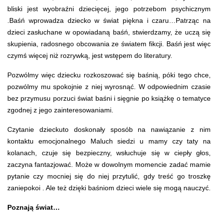
bliski jest wyobraźni dziecięcej, jego potrzebom psychicznym
.Baśń wprowadza dziecko w świat piękna
i czaru…Patrząc na
dzieci zasłuchane w opowiadaną baśń, stwierdzamy, że uczą się
skupienia, radosnego obcowania ze światem fikcji. Baśń jest więc
czymś więcej niż rozrywką, jest wstępem do literatury.
Pozwólmy więc dziecku rozkoszować się baśnią, póki tego chce,
pozwólmy mu spokojnie z niej wyrosnąć. W odpowiednim czasie
bez przymusu porzuci świat baśni i sięgnie po książkę o tematyce
zgodnej z jego zainteresowaniami.
Czytanie dzieckuto doskonały sposób na nawiązanie z nim
kontaktu emocjonalnego Maluch siedzi u mamy czy taty na
kolanach, czuje się bezpieczny, wsłuchuje się w ciepły głos,
zaczyna fantazjować. Może w dowolnym momencie zadać mamie
pytanie czy mocniej się do niej przytulić, gdy treść go troszkę
zaniepokoi . Ale też dzięki baśniom dzieci wiele się mogą nauczyć.
Poznają świat… 