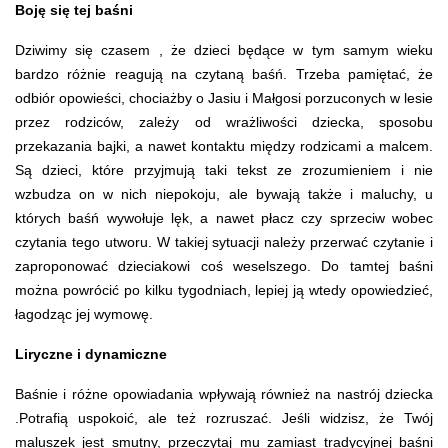
Boję się tej baśni 
Dziwimy się czasem , że dzieci będące w tym samym wieku
bardzo różnie reagują na czytaną baśń. Trzeba pamiętać, że
odbiór opowieści, chociażby o Jasiu i Małgosi porzuconych w lesie
przez rodziców, zależy od wrażliwości dziecka, sposobu
przekazania bajki, a nawet kontaktu między rodzicami a malcem.
Są dzieci, które przyjmują taki tekst ze zrozumieniem i nie
wzbudza on w nich niepokoju, ale bywają także i maluchy, u
których baśń wywołuje lęk, a nawet płacz czy sprzeciw wobec
czytania tego utworu. W takiej sytuacji należy przerwać czytanie i
zaproponować dzieciakowi coś weselszego. Do tamtej baśni
można powrócić po kilku tygodniach, lepiej ją wtedy opowiedzieć,
łagodząc jej wymowę.
Liryczne i dynamiczne
Baśnie i różne opowiadania wpływają również na nastrój dziecka
.Potrafią uspokoić, ale też rozruszać. Jeśli widzisz, że Twój
maluszek jest smutny, przeczytaj mu zamiast tradycyjnej baśni