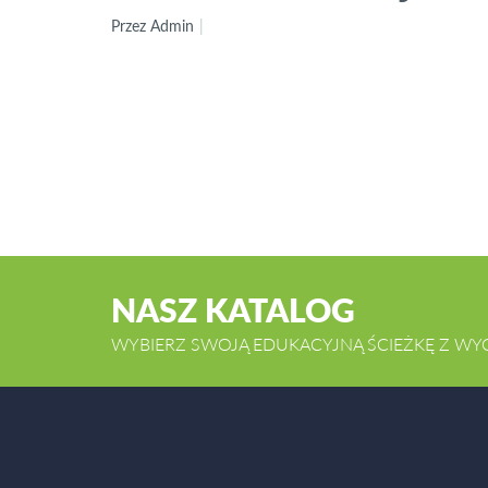
Przez Admin
NASZ KATALOG
WYBIERZ SWOJĄ EDUKACYJNĄ ŚCIEŻKĘ Z WY