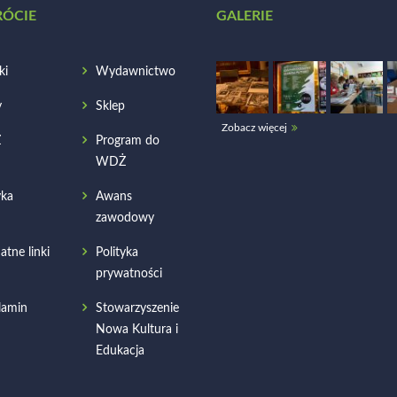
RÓCIE
GALERIE
ki
Wydawnictwo
y
Sklep
Zobacz więcej
Ż
Program do
WDŻ
ka
Awans
zawodowy
atne linki
Polityka
prywatności
lamin
Stowarzyszenie
Nowa Kultura i
Edukacja