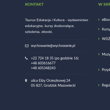
KONTAKT
W SK
Taurus Edukacja i Kultura - wydawnictwo
eBoo
edukacyjne, kursy doskonalące,
Kurs
szkolenia, ebooki.
WD
wychowanie@wychowanie.pl
Muzy
+22 724 18 35 (po godzinie 16)
+48 603616677
+48 605348243
Przyd
ulica Elizy Orzeszkowej 24
Regu
05-827, Grodzisk Mazowiecki