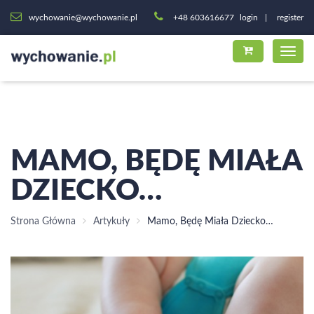
wychowanie@wychowanie.pl
+48 603616677
login
register
MAMO, BĘDĘ MIAŁA
DZIECKO…
Strona Główna
Artykuły
Mamo, Będę Miała Dziecko…