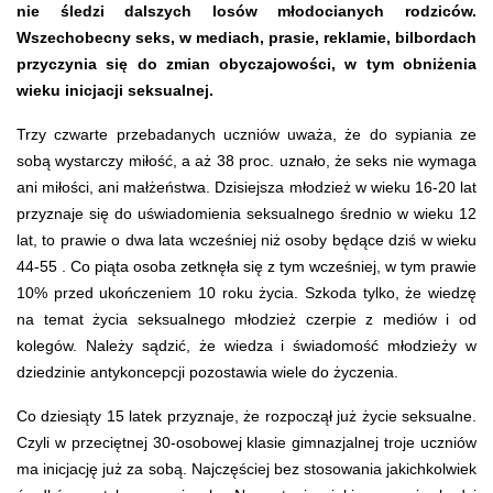
nie śledzi dalszych losów młodocianych rodziców.
Wszechobecny seks, w mediach, prasie, reklamie, bilbordach
przyczynia się do zmian obyczajowości, w tym obniżenia
wieku inicjacji seksualnej.
Trzy czwarte przebadanych uczniów uważa, że do sypiania ze
sobą wystarczy miłość, a aż 38 proc. uznało, że seks nie wymaga
ani miłości, ani małżeństwa. Dzisiejsza młodzież w wieku 16-20 lat
przyznaje się do uświadomienia seksualnego średnio w wieku 12
lat, to prawie o dwa lata wcześniej niż osoby będące dziś w wieku
44-55 . Co piąta osoba zetknęła się z tym wcześniej, w tym prawie
10% przed ukończeniem 10 roku życia. Szkoda tylko, że wiedzę
na temat życia seksualnego młodzież czerpie z mediów i od
kolegów. Należy sądzić, że wiedza i świadomość młodzieży w
dziedzinie antykoncepcji pozostawia wiele do życzenia.
Co dziesiąty 15 latek przyznaje, że rozpoczął już życie seksualne.
Czyli w przeciętnej 30-osobowej klasie gimnazjalnej troje uczniów
ma inicjację już za sobą. Najczęściej bez stosowania jakichkolwiek