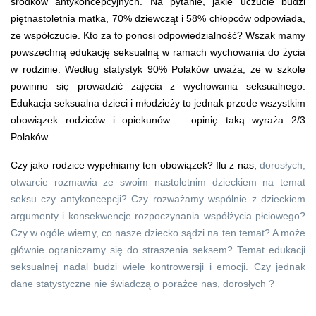
środków antykoncepcyjnych. Na pytanie, jakie uczucie budzi
piętnastoletnia matka, 70% dziewcząt i 58% chłopców odpowiada,
że współczucie. Kto za to ponosi odpowiedzialność? Wszak mamy
powszechną edukację seksualną w ramach wychowania do życia
w rodzinie. Według statystyk 90% Polaków uważa, że w szkole
powinno się prowadzić zajęcia z wychowania seksualnego.
Edukacja seksualna dzieci i młodzieży to jednak przede wszystkim
obowiązek rodziców i opiekunów – opinię taką wyraża 2/3
Polaków.
Czy jako rodzice wypełniamy ten obowiązek? Ilu z nas,
dorosłych,
otwarcie rozmawia ze swoim nastoletnim dzieckiem na temat
seksu czy antykoncepcji? Czy rozważamy wspólnie z dzieckiem
argumenty i konsekwencje rozpoczynania współżycia płciowego?
Czy w ogóle wiemy, co nasze dziecko sądzi na ten temat? A może
głównie ograniczamy się do straszenia seksem? Temat edukacji
seksualnej nadal budzi wiele kontrowersji i emocji. Czy jednak
dane statystyczne nie świadczą o porażce nas, dorosłych ?