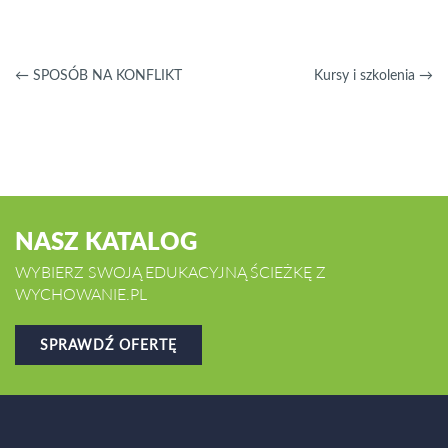
←
SPOSÓB NA KONFLIKT
Kursy i szkolenia
→
NASZ KATALOG
WYBIERZ SWOJĄ EDUKACYJNĄ ŚCIEŻKĘ Z
WYCHOWANIE.PL
SPRAWDŹ OFERTĘ