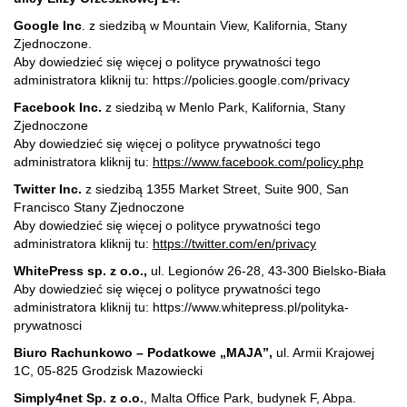
Google Inc
. z siedzibą w Mountain View, Kalifornia, Stany
Zjednoczone.
Aby dowiedzieć się więcej o polityce prywatności tego
administratora kliknij tu:
https://policies.google.com/privacy
Facebook Inc.
z siedzibą w Menlo Park, Kalifornia, Stany
Zjednoczone
Aby dowiedzieć się więcej o polityce prywatności tego
administratora kliknij tu:
https://www.facebook.com/policy.php
Twitter Inc.
z siedzibą 1355 Market Street, Suite 900, San
Francisco Stany Zjednoczone
Aby dowiedzieć się więcej o polityce prywatności tego
administratora kliknij tu:
https://twitter.com/en/privacy
WhitePress sp. z o.o.,
ul. Legionów 26-28, 43-300 Bielsko-Biała
Aby dowiedzieć się więcej o polityce prywatności tego
administratora kliknij tu:
https://www.whitepress.pl/polityka-
prywatnosci
Biuro Rachunkowo – Podatkowe „MAJA”,
ul. Armii Krajowej
1C, 05-825 Grodzisk Mazowiecki
Simply4net Sp. z o.o.
, Malta Office Park, budynek F, Abpa.