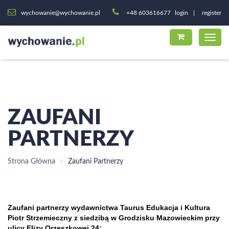
wychowanie@wychowanie.pl
+48 603616677
login
register
ZAUFANI
PARTNERZY
Strona Główna
Zaufani Partnerzy
Zaufani partnerzy wydawnictwa Taurus Edukacja i Kultura
Piotr Strzemieczny z siedzibą w Grodzisku Mazowieckim przy
ulicy Elizy Orzeszkowej 24: