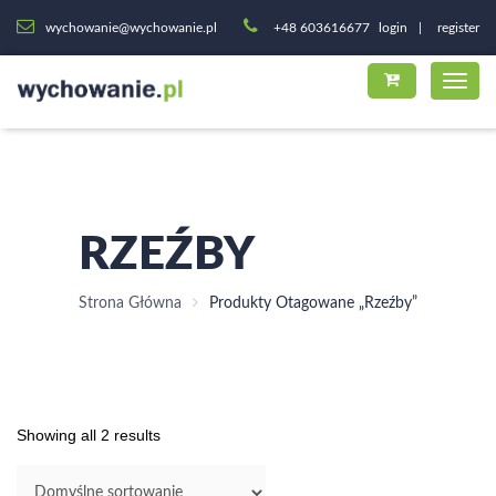
wychowanie@wychowanie.pl
+48 603616677
login
register
RZEŹBY
Strona Główna
Produkty Otagowane „rzeźby”
Showing all 2 results