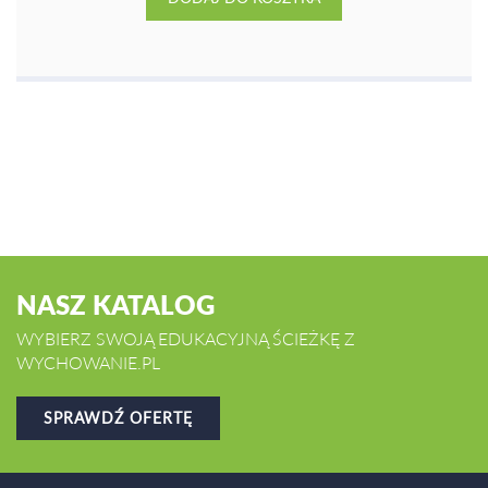
NASZ KATALOG
WYBIERZ SWOJĄ EDUKACYJNĄ ŚCIEŻKĘ Z
WYCHOWANIE.PL
SPRAWDŹ OFERTĘ