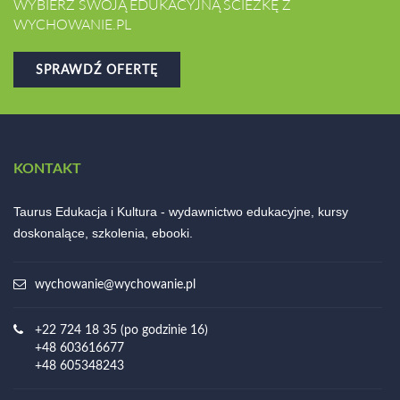
WYBIERZ SWOJĄ EDUKACYJNĄ ŚCIEŻKĘ Z
WYCHOWANIE.PL
SPRAWDŹ OFERTĘ
KONTAKT
Taurus Edukacja i Kultura - wydawnictwo edukacyjne, kursy
doskonalące, szkolenia, ebooki.
wychowanie@wychowanie.pl
+22 724 18 35 (po godzinie 16)
+48 603616677
+48 605348243