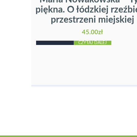
piękna. O łódzkiej rzeźb
przestrzeni miejskiej
45.00
zł
CZYTAJ DALEJ