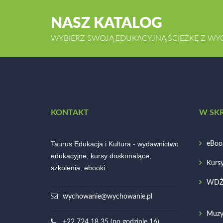
NASZ KATALOG
WYBIERZ SWOJĄ EDUKACYJNĄ ŚCIEŻKĘ Z WY
KONTAKT
W SK
Taurus Edukacja i Kultura - wydawnictwo
eBoo
edukacyjne, kursy doskonalące,
Kurs
szkolenia, ebooki.
WD
wychowanie@wychowanie.pl
Muzy
+22 724 18 35 (po godzinie 16)