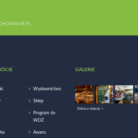
CHOWANIE.PL
RÓCIE
GALERIE
ki
Wydawnictwo
y
Sklep
Zobacz więcej
Ż
Program do
WDŻ
ka
Awans