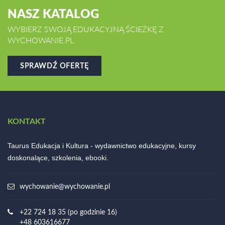
NASZ KATALOG
WYBIERZ SWOJĄ EDUKACYJNĄ ŚCIEŻKĘ Z
WYCHOWANIE.PL
SPRAWDŹ OFERTĘ
KONTAKT
Taurus Edukacja i Kultura - wydawnictwo edukacyjne, kursy
doskonalące, szkolenia, ebooki.
wychowanie@wychowanie.pl
+22 724 18 35 (po godzinie 16)
+48 603616677