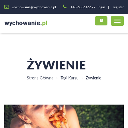
wychowanie@wychowanie.pl
+48 603616677
login
register
ŻYWIENIE
Strona Główna
Tagi Kursu
Żywienie