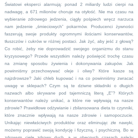
Światowi eksperci alarmują: ponad 2 miliardy ludzi cierpi na
nadwagę, a 671 milionów choruje na otyłość. Nie ma czasu na
wybieranie zdrowego jedzenia, ciągły pośpiech wręcz narzuca
nam jedzenie „śmieciowych” pokarmów. Producenci żywności
faszerują swoje produkty ogromnymi ilościami konserwantów,
tłuszczów i cukrów w różnej postaci. Jak żyć, aby jeść z głową?
Co robić, żeby nie doprowadzić swojego organizmu do stanu
kryzysowego? Przede wszystkim należy poświęcić trochę czasu
na zmianę sposobu żywienia i dokonywania zakupów. Jak
powinniśmy przechowywać oleje i oliwy? Które kasze są
najzdrowsze? Jaki chleb kupować i na co powinniśmy zwracać
uwagę w sklepach? Czym są te dziwne składniki o długich
nazwach albo skrywane pod tajemniczą literą „E”? Których
konserwantów należy unikać, a które nie wpływają na nasze
zdrowie? Prawidłowe odżywianie i zbilansowana dieta to czynniki,
które znacznie wpływają na nasze zdrowie i samopoczucie.
Unikając niewłaściwych produktów oraz eliminując złe nawyki,
możemy poprawić swoją kondycję i fizyczną, i psychiczną. Bo w
zdrowym ciele zdrowy duch, a w obecnych czasach należy