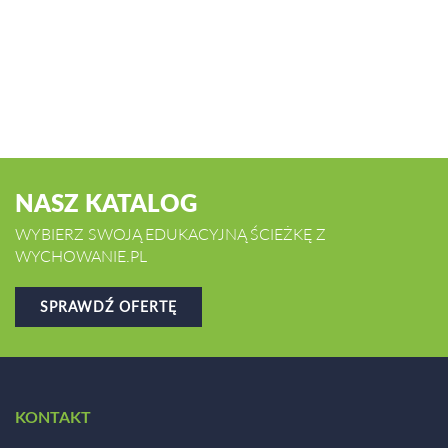
NASZ KATALOG
WYBIERZ SWOJĄ EDUKACYJNĄ ŚCIEŻKĘ Z
WYCHOWANIE.PL
SPRAWDŹ OFERTĘ
KONTAKT