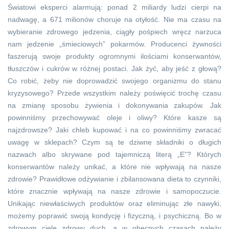
Światowi eksperci alarmują: ponad 2 miliardy ludzi cierpi na
nadwagę, a 671 milionów choruje na otyłość. Nie ma czasu na
wybieranie zdrowego jedzenia, ciągły pośpiech wręcz narzuca
nam jedzenie „śmieciowych” pokarmów. Producenci żywności
faszerują swoje produkty ogromnymi ilościami konserwantów,
tłuszczów i cukrów w różnej postaci. Jak żyć, aby jeść z głową?
Co robić, żeby nie doprowadzić swojego organizmu do stanu
kryzysowego? Przede wszystkim należy poświęcić trochę czasu
na zmianę sposobu żywienia i dokonywania zakupów. Jak
powinniśmy przechowywać oleje i oliwy? Które kasze są
najzdrowsze? Jaki chleb kupować i na co powinniśmy zwracać
uwagę w sklepach? Czym są te dziwne składniki o długich
nazwach albo skrywane pod tajemniczą literą „E”? Których
konserwantów należy unikać, a które nie wpływają na nasze
zdrowie? Prawidłowe odżywianie i zbilansowana dieta to czynniki,
które znacznie wpływają na nasze zdrowie i samopoczucie.
Unikając niewłaściwych produktów oraz eliminując złe nawyki,
możemy poprawić swoją kondycję i fizyczną, i psychiczną. Bo w
zdrowym ciele zdrowy duch, a w obecnych czasach należy