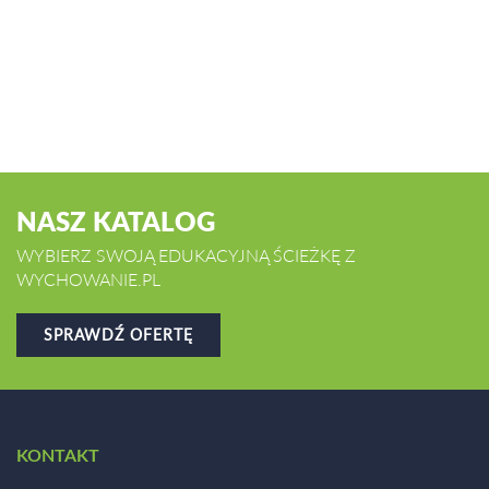
NASZ KATALOG
WYBIERZ SWOJĄ EDUKACYJNĄ ŚCIEŻKĘ Z
WYCHOWANIE.PL
SPRAWDŹ OFERTĘ
KONTAKT