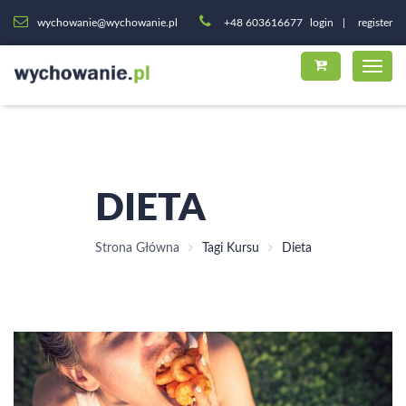
wychowanie@wychowanie.pl
+48 603616677
login
register
DIETA
Strona Główna
Tagi Kursu
Dieta