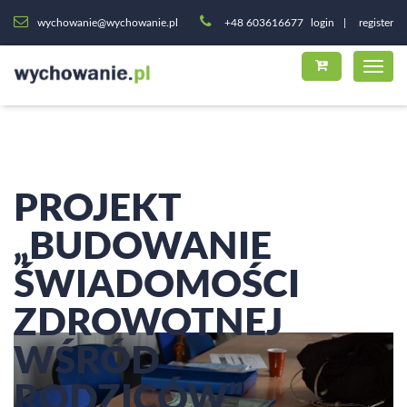
wychowanie@wychowanie.pl
+48 603616677
login
register
PROJEKT
„BUDOWANIE
ŚWIADOMOŚCI
ZDROWOTNEJ
WŚRÓD
RODZICÓW”