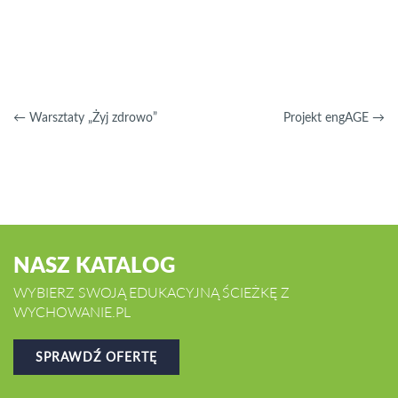
←
Warsztaty „Żyj zdrowo”
Projekt engAGE
→
NASZ KATALOG
WYBIERZ SWOJĄ EDUKACYJNĄ ŚCIEŻKĘ Z
WYCHOWANIE.PL
SPRAWDŹ OFERTĘ