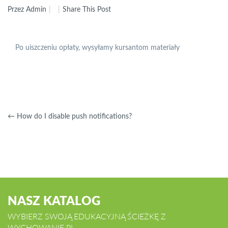
Przez Admin
Share This Post
Po uiszczeniu opłaty, wysyłamy kursantom materiały
←
How do I disable push notifications?
NASZ KATALOG
WYBIERZ SWOJĄ EDUKACYJNĄ ŚCIEŻKĘ Z
WYCHOWANIE.PL