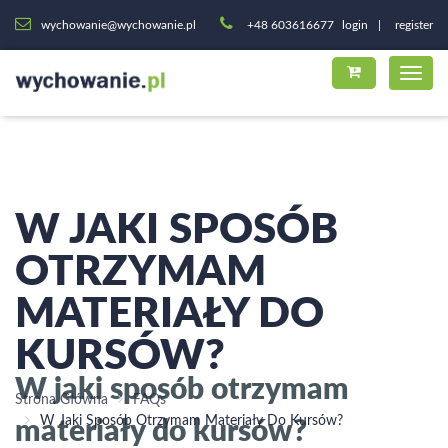
wychowanie@wychowanie.pl
+48 603616677
login
register
W JAKI SPOSÓB
OTRZYMAM
MATERIAŁY DO
KURSÓW?
W jaki sposób otrzymam
Strona Główna
FAQs
materiały do kursów?
W Jaki Sposób Otrzymam Materiały Do Kursów?