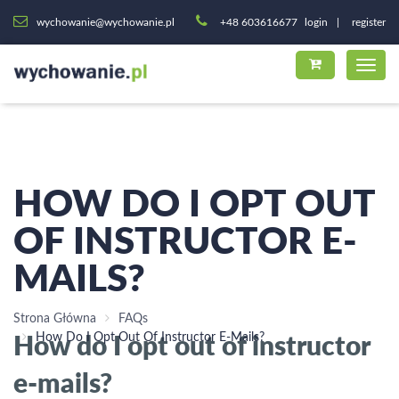
wychowanie@wychowanie.pl
+48 603616677
login
register
HOW DO I OPT OUT
OF INSTRUCTOR E-
MAILS?
Strona Główna
FAQs
How do I opt out of instructor
How Do I Opt Out Of Instructor E-Mails?
e-mails?