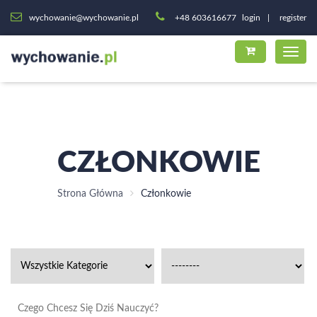
wychowanie@wychowanie.pl
+48 603616677
login
register
CZŁONKOWIE
Strona Główna
Członkowie