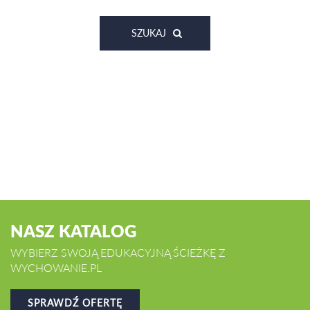
SZUKAJ
NASZ KATALOG
WYBIERZ SWOJĄ EDUKACYJNĄ ŚCIEŻKĘ Z
WYCHOWANIE.PL
SPRAWDŹ OFERTĘ