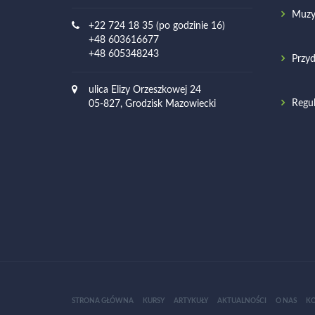
Muzy
+22 724 18 35 (po godzinie 16)
+48 603616677
+48 605348243
Przyd
ulica Elizy Orzeszkowej 24
Regu
05-827, Grodzisk Mazowiecki
STRONA GŁÓWNA
KURSY
ARTYKUŁY
AKTUALNOŚCI
O NAS
K