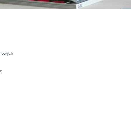
olowych
łę