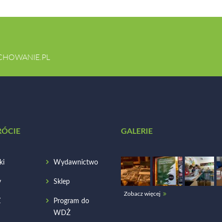
CHOWANIE.PL
RÓCIE
GALERIE
ki
Wydawnictwo
y
Sklep
Zobacz więcej
Ż
Program do
WDŻ